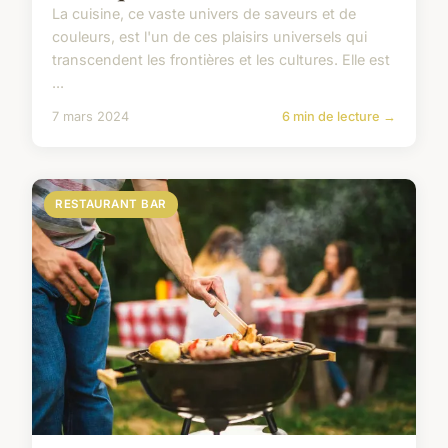
La cuisine, ce vaste univers de saveurs et de
couleurs, est l'un de ces plaisirs universels qui
transcendent les frontières et les cultures. Elle est
...
7 mars 2024
6 min de lecture →
RESTAURANT BAR