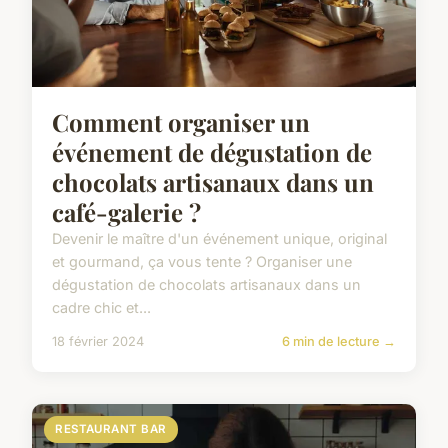
Comment organiser un
événement de dégustation de
chocolats artisanaux dans un
café-galerie ?
Devenir le maître d'un événement unique, original
et gourmand, ça vous tente ? Organiser une
dégustation de chocolats artisanaux dans un
cadre chic et...
18 février 2024
6 min de lecture →
RESTAURANT BAR