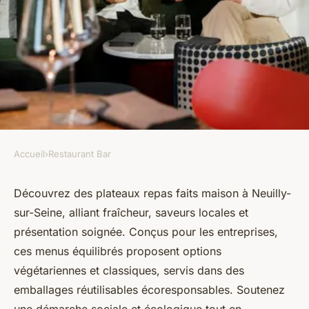
Accueil
›
Restaurant Bar
RESTAURANT BAR
Des plateaux repas faits
Découvrez des plateaux repas faits maison à Neuilly-
sur-Seine, alliant fraîcheur, saveurs locales et
maison à neuilly-sur-seine
présentation soignée. Conçus pour les entreprises,
ces menus équilibrés proposent options
ermenegilde
•
19 octobre 2025
•
7 min de lecture
végétariennes et classiques, servis dans des
emballages réutilisables écoresponsables. Soutenez