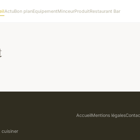
il
Actu
Bon plan
Equipement
Minceur
Produit
Restaurant Bar
t
Accueil
Mentions légales
Contac
 cuisiner