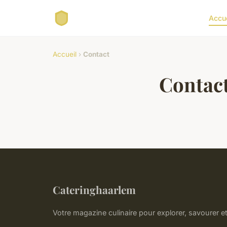
Accue
Accueil
›
Contact
Contac
Cateringhaarlem
Votre magazine culinaire pour explorer, savourer et