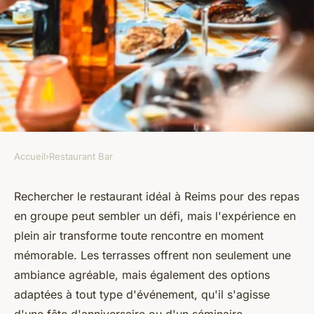
Accueil
›
Restaurant Bar
RESTAURANT BAR
Restaurant idéal avec terrasse
Rechercher le restaurant idéal à Reims pour des repas
en groupe peut sembler un défi, mais l'expérience en
pour groupes à Reims
plein air transforme toute rencontre en moment
mémorable. Les terrasses offrent non seulement une
ermenegilde
•
16 avril 2025
•
5 min de lecture
ambiance agréable, mais également des options
adaptées à tout type d'événement, qu'il s'agisse