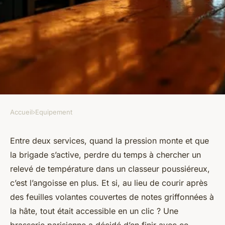
Accueil
›
Equipement
EQUIPEMENT
PMS zéro papier : retour
Entre deux services, quand la pression monte et que
la brigade s’active, perdre du temps à chercher un
d'expérience d'une brasserie
relevé de température dans un classeur poussiéreux,
parisienne
c’est l’angoisse en plus. Et si, au lieu de courir après
des feuilles volantes couvertes de notes griffonnées à
Jean-Guillaume
•
19/06/2026 07:05
•
11 min de lecture
la hâte, tout était accessible en un clic ? Une