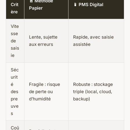
📄 Méthode
Crit
📱 PMS Digital
Papier
ère
Vite
sse
Lente, sujette
Rapide, avec saisie
de
aux erreurs
assistée
sais
ie
Séc
urit
é
Fragile : risque
Robuste : stockage
des
de perte ou
triple (local, cloud,
pre
d’humidité
backup)
uve
s
Coû