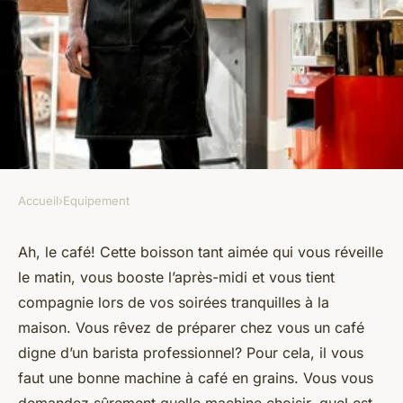
Accueil
›
Equipement
EQUIPEMENT
Quelle machine à café en
Ah, le
café
! Cette boisson tant aimée qui vous réveille
le matin, vous booste l’après-midi et vous tient
grains pour un café de barista
compagnie lors de vos soirées tranquilles à la
à la maison?
maison. Vous rêvez de préparer chez vous un café
digne d’un barista professionnel? Pour cela, il vous
ermenegilde
•
18 février 2024
•
7 min de lecture
faut une bonne machine à café en grains. Vous vous