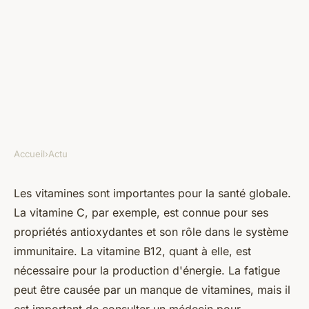
Accueil
›
Actu
ACTU
Quelle vitamine pour lutter
Les vitamines sont importantes pour la santé globale.
La vitamine C, par exemple, est connue pour ses
contre la fatigue ?
propriétés antioxydantes et son rôle dans le système
immunitaire. La vitamine B12, quant à elle, est
ermenegilde
•
25 octobre 2022
•
6 min de lecture
nécessaire pour la production d'énergie. La fatigue
peut être causée par un manque de vitamines, mais il