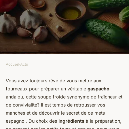
Accueil
›
Actu
ACTU
Quelle est la recette d'un
Vous avez toujours rêvé de vous mettre aux
fourneaux pour préparer un véritable
gaspacho
gaspacho andalou authentique
andalou, cette soupe froide synonyme de fraîcheur et
et rafraîchissant?
de convivialité? Il est temps de retrousser vos
manches et de découvrir le secret de ce mets
ermenegilde
•
7 mars 2024
•
5 min de lecture
espagnol. Du choix des
ingrédients
à la préparation,