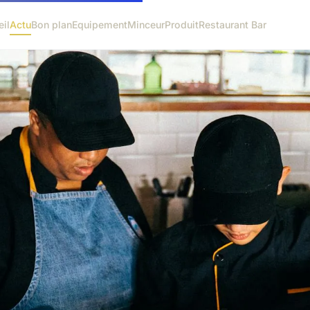
il
Actu
Bon plan
Equipement
Minceur
Produit
Restaurant Bar