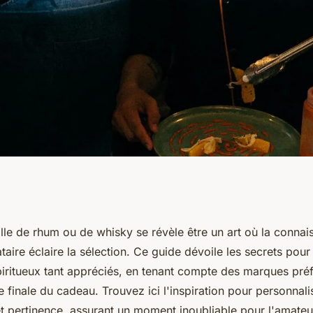
ffrir rhum et
ille de rhum ou de whisky se révèle être un art où la conna
taire éclaire la sélection. Ce guide dévoile les secrets pour 
iritueux tant appréciés, en tenant compte des marques préf
e finale du cadeau. Trouvez ici l'inspiration pour personnali
t pertinence, assurant un moment inoubliable pour l'amateu