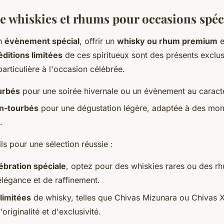
de whiskies et rhums pour occasions spéc
un
évènement spécial
, offrir un
whisky ou rhum premium
e
éditions limitées
de ces spiritueux sont des présents exclus
particulière à l'occasion célébrée.
urbés
pour une soirée hivernale ou un évènement au caractè
n-tourbés
pour une dégustation légère, adaptée à des mo
.
s pour une sélection réussie :
ébration spéciale
, optez pour des whiskies rares ou des r
légance et de raffinement.
 limitées
de whisky, telles que Chivas Mizunara ou Chivas X
originalité et d'exclusivité.