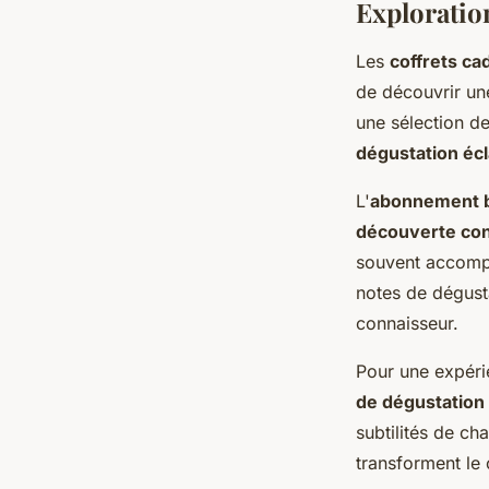
Exploratio
Les
coffrets ca
de découvrir une
une sélection d
dégustation écl
L'
abonnement b
découverte con
souvent accompag
notes de dégusta
connaisseur.
Pour une expér
de dégustation
subtilités de ch
transforment le