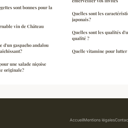
émerveiller vos invités
rgettes sont bonnes pour la
Quelles sont les caractérist
japonais ?
urnable vin de Château
Quelles sont les qualités d'
qualité ?
tte d'un gaspacho andalou
raîchissant?
Quelle vitamine pour lutter 
pour une salade niçoise
te originale?
Accueil
Mentions légales
Contac