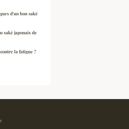
iques d'un bon saké
un saké japonais de
contre la fatigue ?
t