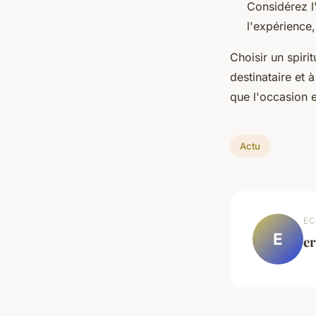
Considérez 
l'expérience
Choisir un spir
destinataire et 
que l'occasion 
Actu
EC
E
e