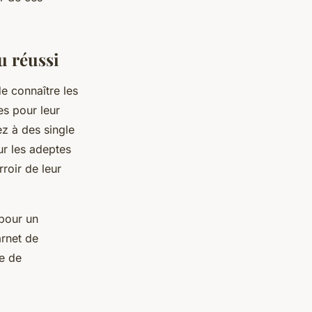
u réussi
 de connaître les
es pour leur
z à des single
ur les adeptes
rroir de leur
 pour un
arnet de
ce de