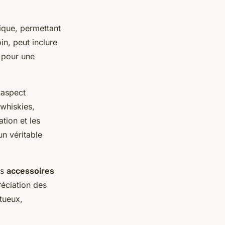
que, permettant
n, peut inclure
 pour une
 aspect
 whiskies,
tion et les
un véritable
es
accessoires
préciation des
itueux,