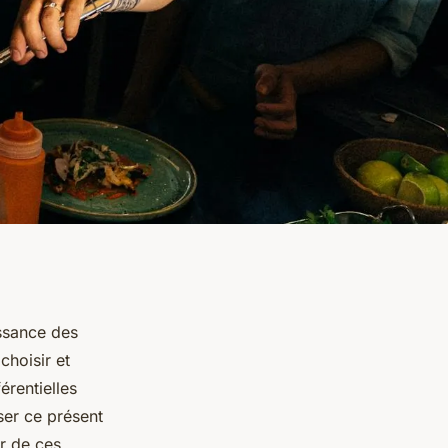
issance des
choisir et
érentielles
ser ce présent
r de ces