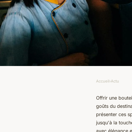
Accueil
›
Actu
ACTU
Guide ultime pour o
Offrir une boute
goûts du destina
whisky
présenter ces sp
jusqu'à la touch
avec élégance e