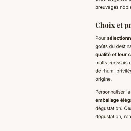
ermenegilde
•
29 juillet 2024
•
2 min de lecture
breuvages nobl
Choix et p
Pour
sélection
goûts du destin
qualité et leur
malts écossais 
de rhum, privilég
origine.
Personnaliser l
emballage élég
dégustation. Ces
dégustation, re