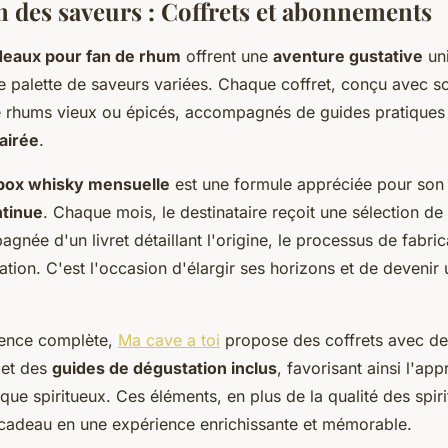
n des saveurs : Coffrets et abonnements
deaux pour fan de rhum
offrent une
aventure gustative
uni
 palette de saveurs variées. Chaque coffret, conçu avec soi
e rhums vieux ou épicés, accompagnés de guides pratiques
airée
.
ox whisky mensuelle
est une formule appréciée pour son
tinue
. Chaque mois, le destinataire reçoit une sélection de
née d'un livret détaillant l'origine, le processus de fabrica
tion. C'est l'occasion d'élargir ses horizons et de devenir 
ience complète,
Ma cave a toi
propose des coffrets avec d
et des
guides de dégustation inclus
, favorisant ainsi l'ap
aque spiritueux. Ces éléments, en plus de la qualité des spir
 cadeau en une expérience enrichissante et mémorable.