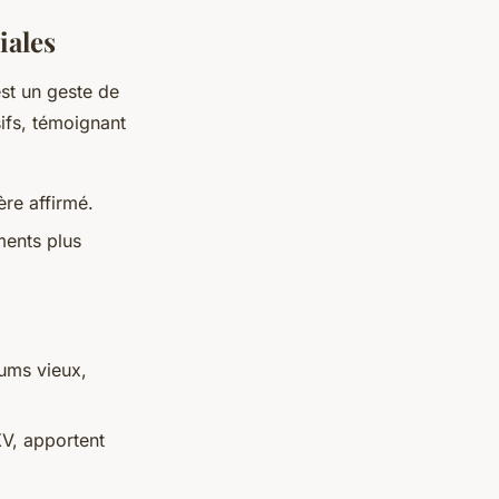
iales
st un geste de
ifs, témoignant
re affirmé.
ments plus
hums vieux,
V, apportent