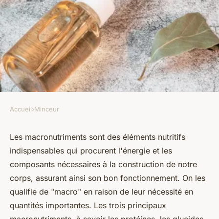
Accueil
›
Minceur
MINCEUR
Quels sont les différents types
Les macronutriments sont des éléments nutritifs
indispensables qui procurent l'énergie et les
de Macronutriments ?
composants nécessaires à la construction de notre
corps, assurant ainsi son bon fonctionnement. On les
ermenegilde
•
15 février 2024
•
3 min de lecture
qualifie de "macro" en raison de leur nécessité en
quantités importantes. Les trois principaux