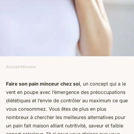
Accueil
›
Minceur
MINCEUR
Quelles sont les meilleures
Faire son pain minceur chez soi
, un concept qui a le
vent en poupe avec l’émergence des préoccupations
options de pain minceur fait
diététiques et l’envie de contrôler au maximum ce que
maison ?
vous consommez. Vous êtes de plus en plus
nombreux à chercher les meilleures alternatives pour
ermenegilde
•
18 février 2024
•
6 min de lecture
un pain fait maison alliant nutritivité, saveur et faible