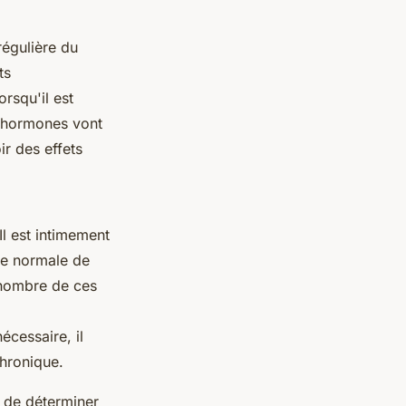
régulière du
ts
rsqu'il est
 hormones vont
ir des effets
Il est intimement
ée normale de
 nombre de ces
cessaire, il
hronique.
t de déterminer