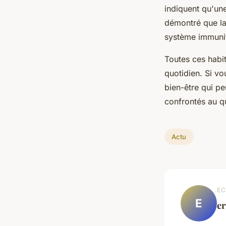
indiquent qu'une
démontré que la 
système immunit
Toutes ces habi
quotidien. Si v
bien-être qui p
confrontés au q
Actu
EC
E
e