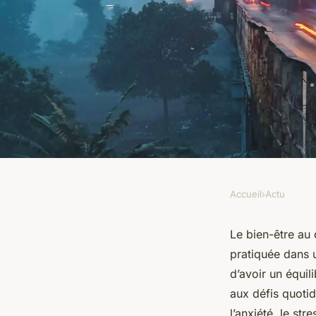
Accueil
›
Actu
ACTU
Les meilleures habi
Le bien-être au 
pratiquée dans u
employé pour avoir 
d’avoir un équili
aux défis quotid
l’anxiété, le st