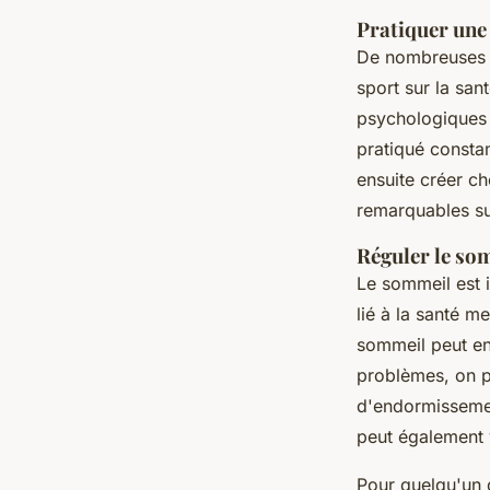
Pratiquer une 
De nombreuses é
sport sur la san
psychologiques e
pratiqué const
ensuite créer ch
remarquables sur
Réguler le so
Le sommeil est i
lié à la santé 
sommeil peut en
problèmes, on pe
d'endormissemen
peut également 
Pour quelqu'un q