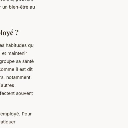
r un bien-être au
ployé ?
des habitudes qui
l et maintenir
egroupe sa santé
omme il est dit
eurs, notamment
'autres
fectent souvent
n employé. Pour
ratiquer