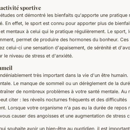
activité sportive
tudes ont démontré les bienfaits qu'apporte une pratique 
té. En effet, le sport est connu pour apporter plus de bienfai
t mentaux à celui qui le pratique régulièrement. Le sport, lo
amment, permet de produire des hormones du bonheur. Ces
ez celui-ci une sensation d'apaisement, de sérénité et d'avo
 le niveau de stress et d'anxiété.
mmeil
ndéniablement très important dans la vie d'un être humain. 
mentale. Le manque de sommeil ou un dérèglement de la dur
traîner de nombreux problèmes à votre santé mentale. Au
ut citer : les réveils nocturnes fréquents et des difficultés
t. Lorsque votre organisme n'a pas eu la durée de repos né
vous causer des angoisses et une augmentation de stress c
ui souhaite avoir un bien-être au quotidien, il est importan