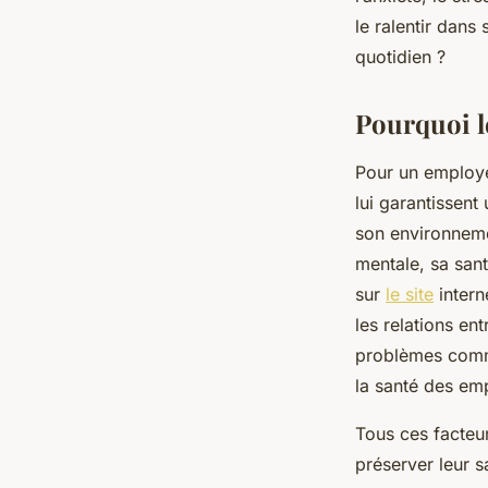
quotidien !
le ralentir dans
quotidien ?
ermenegilde
•
23 octobre 2023
•
4 min de lecture
Pourquoi l
Pour un employé 
lui garantissent 
son environneme
mentale, sa sant
sur
le site
intern
les relations ent
problèmes comme
la santé des em
Tous ces facteu
préserver leur s