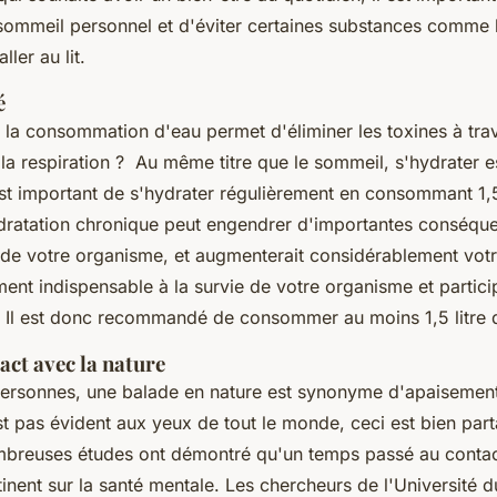
sommeil personnel et d'éviter certaines substances comme l
ller au lit.
é
la consommation d'eau permet d'éliminer les toxines à trav
 la respiration ? Au même titre que le sommeil, s'hydrater es
est important de s'hydrater régulièrement en consommant 1,5
dratation chronique peut engendrer d'importantes conséque
de votre organisme, et augmenterait considérablement votre
ment indispensable à la survie de votre organisme et partic
 Il est donc recommandé de consommer au moins 1,5 litre d
act avec la nature
personnes, une balade en nature est synonyme d'apaisement
est pas évident aux yeux de tout le monde, ceci est bien par
mbreuses études ont démontré qu'un temps passé au contac
tinent sur la santé mentale. Les chercheurs de l'Université 