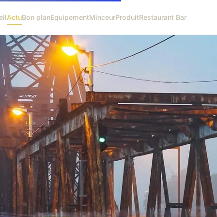
il
Actu
Bon plan
Equipement
Minceur
Produit
Restaurant Bar