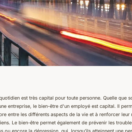
tudes qu'un
quotidien est très capital pour toute personne. Quelle que soi
ne entreprise, le bien-être d'un employé est capital. Il perm
un bien-être au
bre entre les différents aspects de la vie et à renforcer leur 
iens. Le bien-être permet également de prévenir les trouble
ress ou encore la dépression, qui, lorsqu’ils atteignent une p