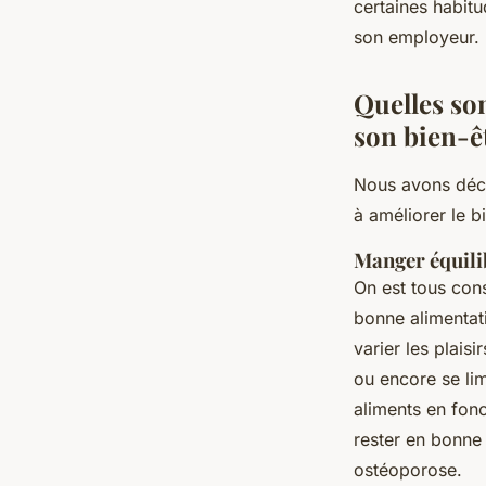
certaines habitu
son employeur. 
Quelles so
son bien-ê
Nous avons déci
à améliorer le b
Manger équili
On est tous con
bonne alimentati
varier les plais
ou encore se lim
aliments en fon
rester en bonne
ostéoporose.