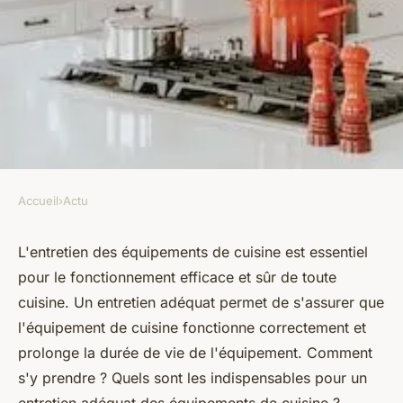
Accueil
›
Actu
ACTU
Quelle est la meilleure façon
L'entretien des équipements de cuisine est essentiel
pour le fonctionnement efficace et sûr de toute
d'entretenir les équipements
cuisine. Un entretien adéquat permet de s'assurer que
de cuisine ?
l'équipement de cuisine fonctionne correctement et
prolonge la durée de vie de l'équipement. Comment
ermenegilde
•
28 février 2023
•
2 min de lecture
s'y prendre ? Quels sont les indispensables pour un