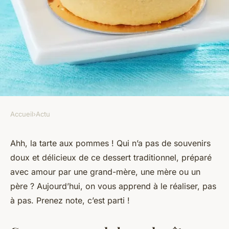
Accueil
›
Actu
ACTU
Quels sont les conseils pour
Ahh, la tarte aux pommes ! Qui n’a pas de souvenirs
doux et délicieux de ce dessert traditionnel, préparé
une tarte aux pommes simple
avec amour par une grand-mère, une mère ou un
et traditionnelle ?
père ? Aujourd’hui, on vous apprend à le réaliser, pas
à pas. Prenez note, c’est parti !
ermenegilde
•
18 février 2024
•
5 min de lecture