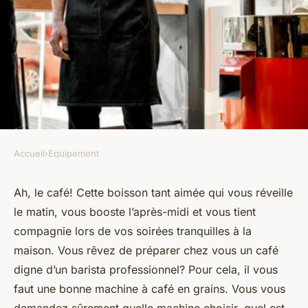
Accueil
›
Equipement
EQUIPEMENT
Quelle machine à café en
Ah, le
café
! Cette boisson tant aimée qui vous réveille
le matin, vous booste l’après-midi et vous tient
grains pour un café de barista
compagnie lors de vos soirées tranquilles à la
à la maison?
maison. Vous rêvez de préparer chez vous un café
digne d’un barista professionnel? Pour cela, il vous
ermenegilde
•
18 février 2024
•
7 min de lecture
faut une bonne machine à café en grains. Vous vous