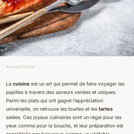
Accueil
›
Produit
PRODUIT
comment faire des tourtes
La
cuisine
est un art qui permet de faire voyager les
papilles à travers des saveurs variées et uniques.
salées garnies de légumes de
Parmi les plats qui ont gagné l’appréciation
saison
universelle, on retrouve les tourtes et les
tartes
salées. Ces joyaux culinaires sont un régal pour les
ermenegilde
•
6 novembre 2023
•
6 min de lecture
yeux comme pour la bouche, et leur préparation est