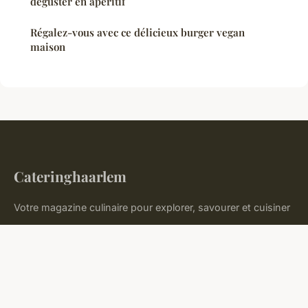
déguster en apéritif
Régalez-vous avec ce délicieux burger vegan
maison
Cateringhaarlem
Votre magazine culinaire pour explorer, savourer et cuisiner
Accueil
Mentions légales
Contact
© 2026 Cateringhaarlem. Tous droits réservés.