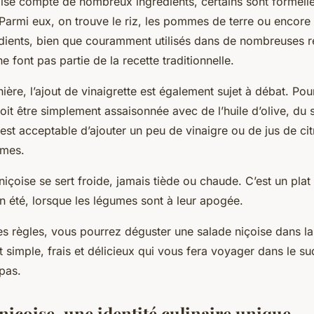
çoise compte de nombreux ingrédients, certains sont formell
. Parmi eux, on trouve le riz, les pommes de terre ou encore 
édients, bien que couramment utilisés dans de nombreuses r
e font pas partie de la recette traditionnelle.
re, l’ajout de vinaigrette est également sujet à débat. Pour
oit être simplement assaisonnée avec de l’huile d’olive, du s
l est acceptable d’ajouter un peu de vinaigre ou de jus de ci
umes.
 niçoise se sert froide, jamais tiède ou chaude. C’est un plat
n été, lorsque les légumes sont à leur apogée.
es règles, vous pourrez déguster une salade niçoise dans la
at simple, frais et délicieux qui vous fera voyager dans le su
pas.
niçoise, une identité culinaire unique