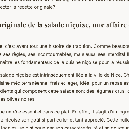
ecter la
recette originale
?
originale de la salade niçoise, une affaire
se
, c’est avant tout une histoire de tradition. Comme beauco
 a ses règles, ses incontournables, mais aussi ses interdits! I
naître les fondamentaux de la cuisine niçoise pour la réussir
 salade niçoise est intrinsèquement liée à la ville de
Nice
. C’
isine méditerranéenne, frais et léger, idéal pour un repas est
édients qui composent cette salade sont des légumes crus, 
es olives noires.
oue un rôle essentiel dans ce plat. En effet, il s’agit d’un ingr
e niçoise son goût si particulier et tant apprécié. Cette huil
s locales, se distingue par son caractère fruité et sa douceur