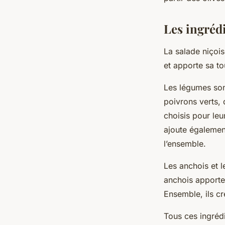
Les ingréd
La
salade niçoi
et apporte sa to
Les légumes son
poivrons verts,
choisis pour leu
ajoute égalemen
l’ensemble.
Les anchois et l
anchois apporten
Ensemble, ils cr
Tous ces ingréd