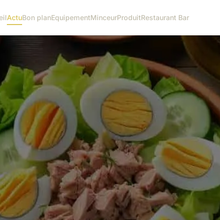
il
Actu
Bon plan
Equipement
Minceur
Produit
Restaurant Bar