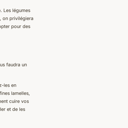
é. Les légumes
, on privilégiera
 opter pour des
vous faudra un
-les en
ines lamelles,
ment cuire vos
ler et de les