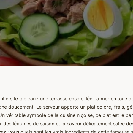
our une salade
tiers le tableau : une terrasse ensoleillée, la mer en toile d
ane doucement. Le serveur apporte un plat coloré, frais, gé
a recette originale?
 Un véritable symbole de la
cuisine niçoise
, ce plat est le par
ur des légumes de saison et la saveur délicatement salée de
vez-vous quels sont les vrais
ingrédients
de cette fameuse s