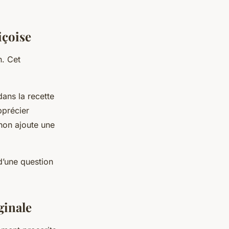
içoise
n
. Cet
dans la recette
pprécier
thon ajoute une
d’une question
ginale