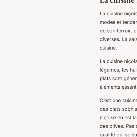
La
cuisine niçoi
modes et tendanc
de son terroir, 
diverses. La sal
cuisine.
La cuisine niçoi
légumes, les hui
plats sont géné
éléments essenti
C’est une cuisine
des plats sophis
niçoise en est la
des olives. Pas
qualité qui se s