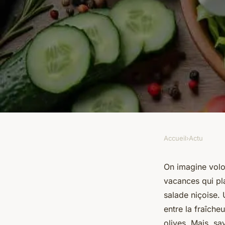
Accueil
›
Actu
ACTU
Quels ingrédients p
On imagine volon
vacances qui pl
niçoise respectant l
salade niçoise.
entre la fraîche
olives. Mais, sa