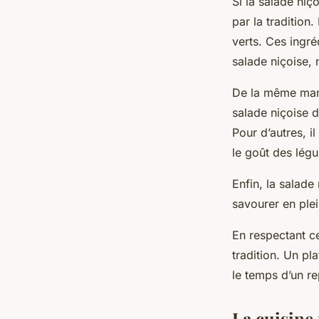
Si la salade ni
par la tradition
verts. Ces ingr
salade niçoise, n
De la même maniè
salade niçoise d
Pour d’autres, i
le goût des lég
Enfin, la salade
savourer en plei
En respectant c
tradition. Un pl
le temps d’un re
La cuisine 