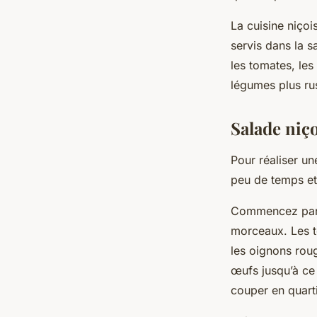
La
cuisine niçoi
servis dans la s
les tomates, les
légumes plus ru
Salade niço
Pour réaliser u
peu de temps et 
Commencez par 
morceaux. Les t
les oignons roug
œufs jusqu’à ce q
couper en quarti