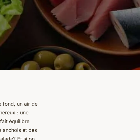
e fond, un air de
néreux : une
fait équilibre
s anchois et des
alade? Et si on