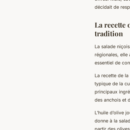
ermenegilde
•
7 mars 2024
•
6 min de lecture
décidait de resp
La recette 
tradition
La
salade niçoi
régionales, elle
essentiel de con
La recette de la
typique de la cu
principaux ingr
des anchois et d
L’huile d’olive j
donne à la salad
partir des olive