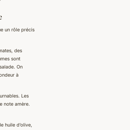
e
e un rôle précis
mates, des
umes sont
 salade. On
rondeur à
ournables. Les
ne note amère.
 de
huile d’olive
,