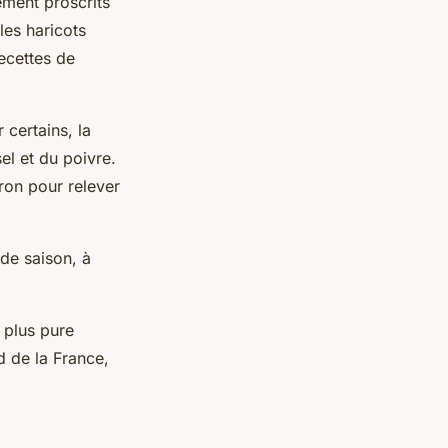
ement proscrits
les haricots
ecettes de
 certains, la
el et du poivre.
tron pour relever
 de saison, à
 plus pure
d de la France,