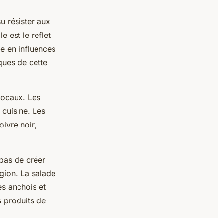
su résister aux
 est le reflet
he en influences
ques de cette
 locaux. Les
 cuisine. Les
oivre noir
,
t pas de créer
égion. La salade
des anchois et
s produits de