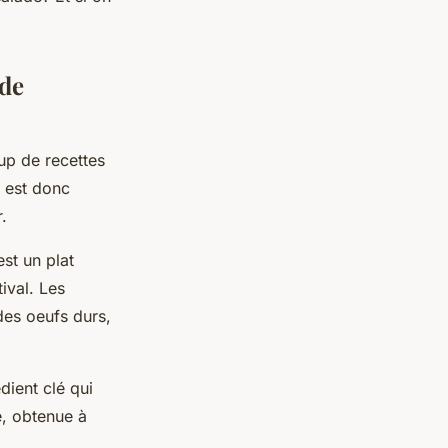
 de
up de recettes
l est donc
.
est un plat
ival. Les
des oeufs durs,
édient clé qui
e, obtenue à
.